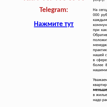
Telegram:
На сего
000 руб
кажды
Нажмите тут
коммуна
при как
Обрати
положи
менедж
практи
нашей с
в сфере
более 8
нашими 
Уважаем
квартир
меньше 
в жилье
надо ра