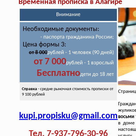
Временная прописка в Алагире
Внимание
Необходимые документы:
- паспорта гражданина России;
Цена формы 3:
от 8 000
рублей - 1 человек (90 дней)
от 7 000
рублей - 1 взрослый
Бесплатно
дети до 18 лет
Справка
- средне рыночная стоимость
прописки от
Страниц
9 100 рублей
Граждан
жулико
kupi.propisku@gmail.com
восьми 
в доме 
настоящ
Тел. 7-937-796-30-96
услугу.